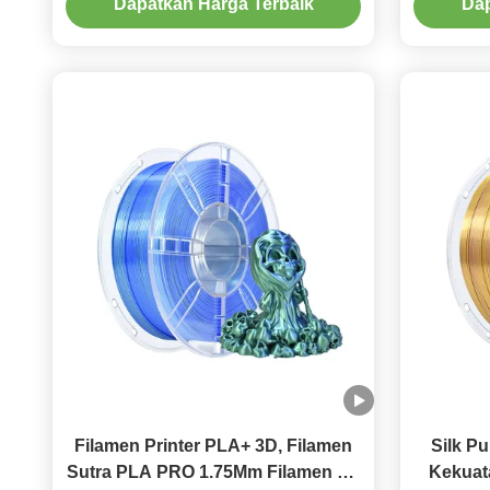
Dapatkan Harga Terbaik
Dap
Untuk Sebagian Besar Printer 3D
FDM
Filamen Printer PLA+ 3D, Filamen
Silk Pu
Sutra PLA PRO 1.75Mm Filamen 3D
Kekuat