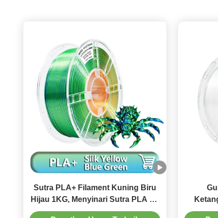
Sutra PLA+ Filament Kuning Biru
Gu
Hijau 1KG, Menyinari Sutra PLA 3D
Ketang
Printer Filament ± 0.03mm Cocok