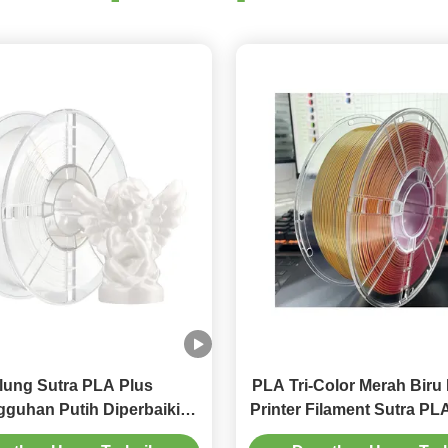
lung Sutra PLA Plus
PLA Tri-Color Merah Bir
guhan Putih Diperbaiki
Printer Filament Sutra P
Filament Printer 3D
100% Bebas Gelem