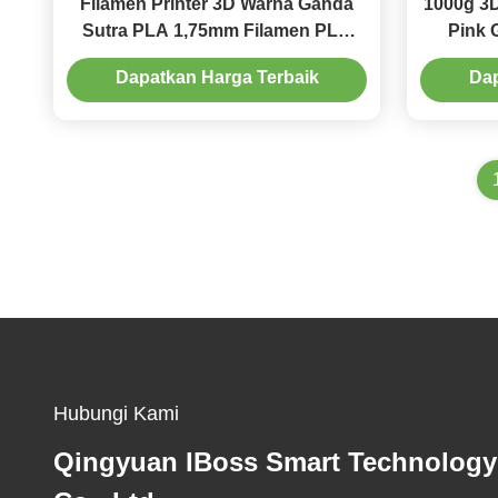
Filamen Printer 3D Warna Ganda
1000g 3D
Sutra PLA 1,75mm Filamen PLA
Pink 
1kg Hijau Impian
Dapatkan Harga Terbaik
Dap
Hubungi Kami
Qingyuan IBoss Smart Technology