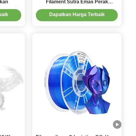
tkan
Filament Sutra Emas Perak
Tembaga Industri Ketahanan yang
baik
Dapatkan Harga Terbaik
kuat