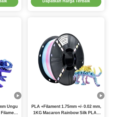
baik
Dapatkan Harga Terbaik
Filament 1.75mm
5mm Ungu
PLA +Filament 1.75mm +/- 0.02 mm,
 Filament
1KG Macaron Rainbow Silk PLA+