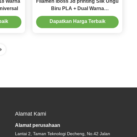
18 Warna
Filamen iboss 3d printing Silk Ungu
niversal
Biru PLA + Dual Warna
Ketangguhan Ditingkatkan Printer
baik
Dapatkan Harga Terbaik
3D 1kg
Alamat Kami
Alamat perusahaan
Lantai 2, Taman Teknologi Decheng, No.42 Jalan