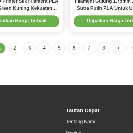
 Printer Silk Filament PLA
Filament Gulung 1,75mm 
Green Kuning Kekuatan
Sutra Putih PLA Untuk U
Ditingkatkan
atkan Harga Terbaik
Dapatkan Harga Ter
1
2
3
4
5
6
7
8
Tautan Cepat
Tentang Kami