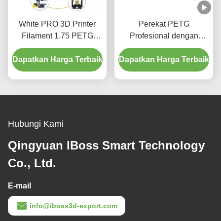
White PRO 3D Printer
Perekat PETG
Filament 1.75 PETG
Profesional dengan
Ketangguhan
Ketangguhan Ungu yang
Dapatkan Harga Terbaik
Ditingkatkan Permintaan
Dapatkan Harga Terbaik
Ditingkatkan Filament
yang Disesuaikan
1.75mm Filament 3D
PETG
Hubungi Kami
Qingyuan IBoss Smart Technology
Co., Ltd.
E-mail
info@iboss3d-export.com