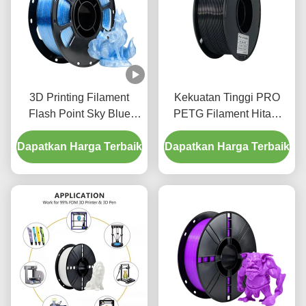
3D Printing Filament
Kekuatan Tinggi PRO
Flash Point Sky Blue
PETG Filament Hitam
Color PETG Filament 3D
Ketangguhan
Dapatkan Harga Terbaik
Printer Filament 1,75mm
Dapatkan Harga Terbaik
Ditingkatkan Printer 3D
1kg