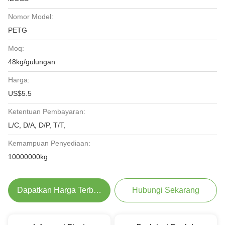
Nomor Model:
PETG
Moq:
48kg/gulungan
Harga:
US$5.5
Ketentuan Pembayaran:
L/C, D/A, D/P, T/T,
Kemampuan Penyediaan:
10000000kg
Dapatkan Harga Terbaik
Hubungi Sekarang