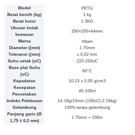
Model
PETG
Berat bersih (kg)
1 kg
Berat kotor
1.3KG
Ukuran kotak
200×200×64mm
kemasan
Warna
Hitam
Diameter ((mm)
1.75mm
Toleransi ((mm)
± 0,02 mm
Suhu cetak (oC)
220-250oC
Base plat Suhu
60°C
(oC)
Kepadatan
10,23 ± 0,05 g/cm3
Kecepatan
40-100m
Pencetakan
Indeks Peleburan
14-18g/10min (190oC),2.16kg)
Gelembung
100% tanpa gelembung
Panjang garis (Ø
1.75mm = 330m
1,75 ± 0,2 mm)