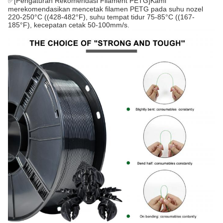
✅[Pengaturan Rekomendasi Filament PETG]Kami
merekomendasikan mencetak filamen PETG pada suhu nozel
220-250°C ((428-482°F), suhu tempat tidur 75-85°C ((167-
185°F), kecepatan cetak 50-100mm/s.