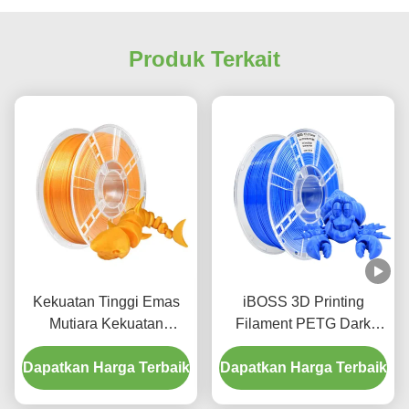
Produk Terkait
Kekuatan Tinggi Emas
iBOSS 3D Printing
Mutiara Kekuatan
Filament PETG Dark
Ditingkatkan PETG
Blue Filament 1.75mm
Dapatkan Harga Terbaik
1000g 3D Printer
FDM Forming Technology
Dapatkan Harga Terbaik
Filament
3D Printed