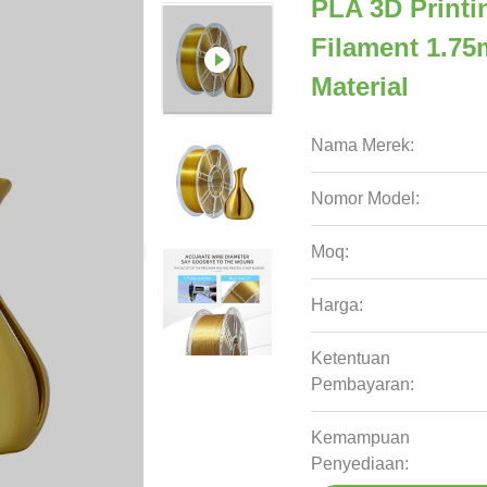
PLA 3D Printi
Filament 1.75
Material
Nama Merek:
Nomor Model:
Moq:
Harga:
Ketentuan
Pembayaran:
Kemampuan
Penyediaan: