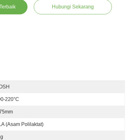
Terbaik
Hubungi Sekarang
OSH
90-220°C
,75mm
A (Asam Polilaktat)
kg