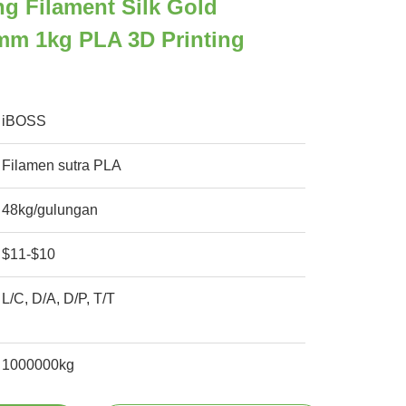
ng Filament Silk Gold
mm 1kg PLA 3D Printing
iBOSS
Filamen sutra PLA
48kg/gulungan
$11-$10
L/C, D/A, D/P, T/T
1000000kg