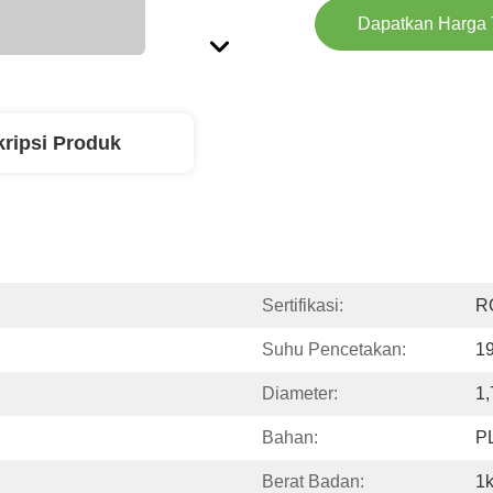
Dapatkan Harga 
ripsi Produk
Sertifikasi:
R
Suhu Pencetakan:
1
Diameter:
1
Bahan:
PL
Berat Badan:
1