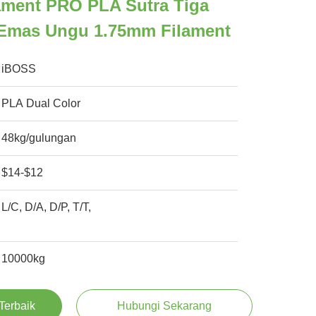
lament PRO PLA Sutra Tiga
Emas Ungu 1.75mm Filament
iBOSS
PLA Dual Color
48kg/gulungan
$14-$12
L/C, D/A, D/P, T/T,
10000kg
Terbaik
Hubungi Sekarang