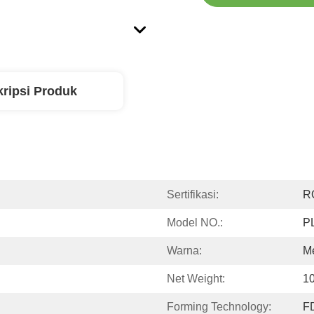
ripsi Produk
Sertifikasi:
R
Model NO.:
PL
Warna:
M
Net Weight:
1
Forming Technology:
F