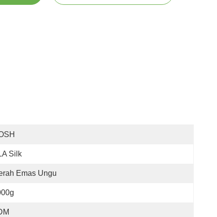
OSH
A Silk
erah Emas Ungu
000g
DM