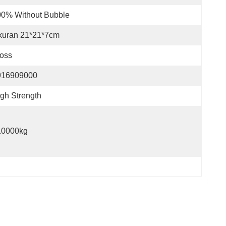
00% Without Bubble
kuran 21*21*7cm
oss
916909000
gh Strength
10000kg