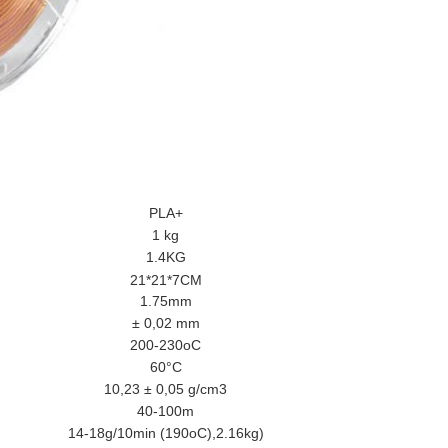
PLA+
1 kg
1.4KG
21*21*7CM
1.75mm
± 0,02 mm
200-230oC
60°C
10,23 ± 0,05 g/cm3
40-100m
14-18g/10min (190oC),2.16kg)