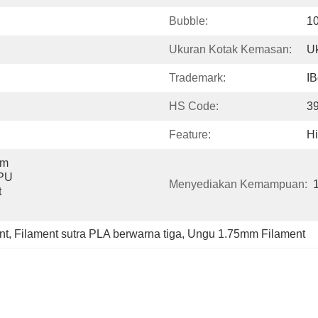
Bubble:
1
Ukuran Kotak Kemasan:
U
Trademark:
IB
HS Code:
3
Feature:
Hi
m 
PU 
Menyediakan Kemampuan:
 
nt
, 
Filament sutra PLA berwarna tiga
, 
Ungu 1.75mm Filament