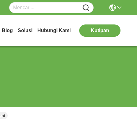
Blog
Solusi
Hubungi Kami
Kutipan
ent