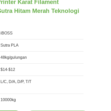
rinter Karat Filament
Sutra Hitam Merah Teknologi
iBOSS
Sutra PLA
48kg/gulungan
$14-$12
L/C, D/A, D/P, T/T
10000kg