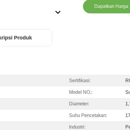
Dapatkan Harga 
ripsi Produk
Sertifikasi:
R
Model NO.:
S
Diameter:
1
Suhu Pencetakan:
1
Industri:
P