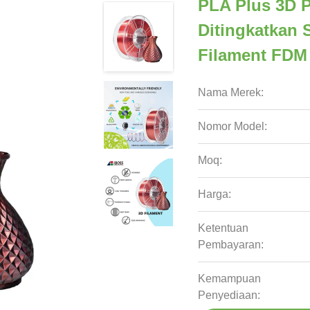
PLA Plus 3D P
Ditingkatkan 
Filament FDM
Nama Merek:
Nomor Model:
Moq:
Harga:
Ketentuan
Pembayaran:
Kemampuan
Penyediaan: