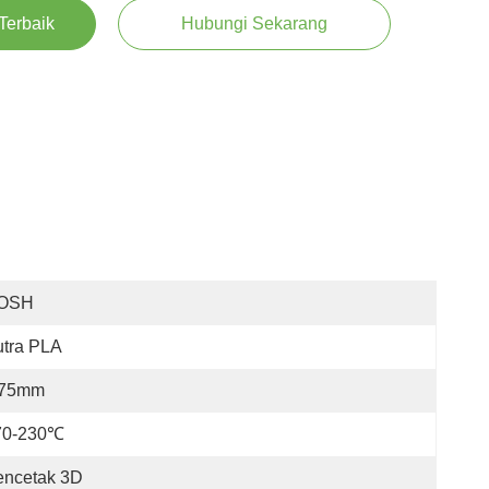
Terbaik
Hubungi Sekarang
OSH
utra PLA
,75mm
70-230℃
encetak 3D