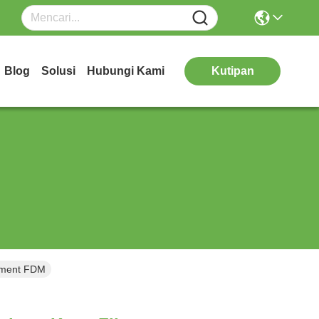
Blog
Solusi
Hubungi Kami
Kutipan
lament FDM