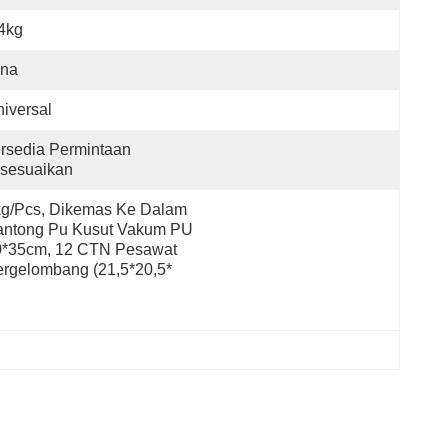
4kg
ina
iversal
rsedia Permintaan 
isesuaikan
g/pcs, Dikemas Ke Dalam 
antong Pu Kusut Vakum PU 
0*35cm, 12 CTN Pesawat 
rgelombang (21,5*20,5*