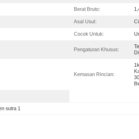
Berat Bruto:
1,
Asal Usul:
C
Cocok Untuk:
Un
Te
Pengaturan Khusus:
D
1k
K
Kemasan Rincian:
3
Be
en sutra 1