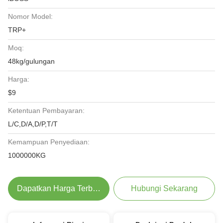
Nomor Model:
TRP+
Moq:
48kg/gulungan
Harga:
$9
Ketentuan Pembayaran:
L/C,D/A,D/P,T/T
Kemampuan Penyediaan:
1000000KG
Dapatkan Harga Terbaik
Hubungi Sekarang