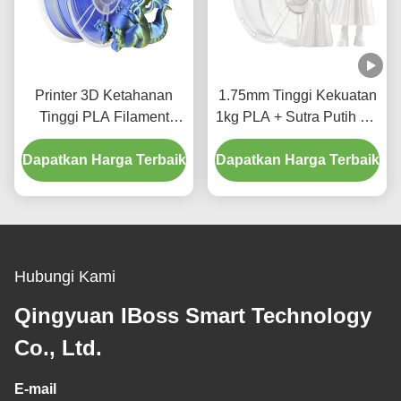
Printer 3D Ketahanan
1.75mm Tinggi Kekuatan
Tinggi PLA Filament
1kg PLA + Sutra Putih 3D
Sutra Dual Color Biru
Printer Filament Dengan
Dapatkan Harga Terbaik
Emas 1.75mm
Dapatkan Harga Terbaik
Permintaan Disesuaikan
Pencetakan 3D
Hubungi Kami
Qingyuan IBoss Smart Technology
Co., Ltd.
E-mail