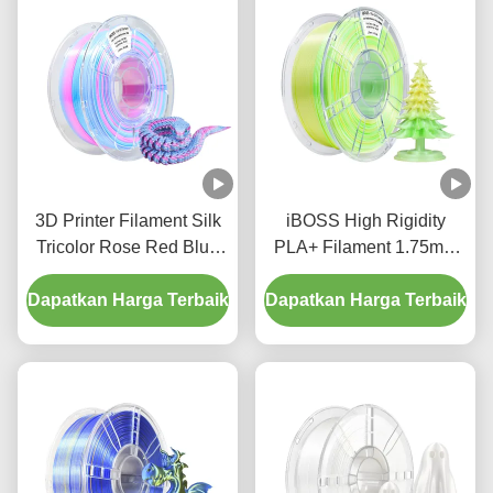
3D Printer Filament Silk
iBOSS High Rigidity
Tricolor Rose Red Blue
PLA+ Filament 1.75mm
White 1000g Keakuratan
Gradient Yellow Green
Dapatkan Harga Terbaik
Dimensi +/- 0.02mm
Dapatkan Harga Terbaik
White 3D Printing
Filament