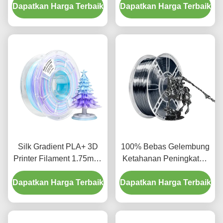
Dapatkan Harga Terbaik
Printing Material
Dapatkan Harga Terbaik
1.75mm Filament
Silk Gradient PLA+ 3D
100% Bebas Gelembung
Printer Filament 1.75mm,
Ketahanan Peningkatan
Gradient Putih Ungu Biru
Sutra Besi Hitam PLA
Dapatkan Harga Terbaik
1kg Spool Tri Color 3D
Dapatkan Harga Terbaik
Filament Untuk
Printing Filament
Pencetakan 3D